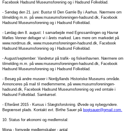
Facebook Hadsund Museumsforening og i Hadsund Folkeblad.
- Søndag den 21. juni: Bustur til Den Gamle By i Aarhus. Nærmere om
tilmelding m.m. på www.museumsforeningen-hadsund.dk, Facebook
Hadsund Museumsforening og i Hadsund Folkeblad.
- Lørdag den 8. august: I samarbejde med Egnssamlingen og Havnø
Mølles Venner deltager vi i årets marked. Læs mere om markedet på
www.nordmus.dk, www.museumsforeningen-hadsund.dk, Facebook
Hadsund Museumsforening og i Hadsund Folkeblad.
- August/september: Vandretur på trafik- og fiskerihavnen. Nærmere om
tilmelding m.m. på www.museumsforeningen-hadsund.dk, Facebook
Hadsund Museumsforening og i Hadsund Folkeblad.
- Besøg på andre museer i Nordjyllands Historiske Museums område.
Annonceres på mail til medlemmerne, på www.musumsforeningen-
hadsund.dk, Facebook Hadsund Museumsforening og ved omtale i
Hadsund Folkeblad. Samkørsel.
- Efteråret 2015 - Kursus i Slægtsforskning. Øvede og nybegyndere.
Begrænset plads. Kontakt evt. Birthe Sauer på
bogtsauer@gmail.com
.
10. Status for økonomi og medlemstal:
Mona
- fornyede medlemskaber - antal