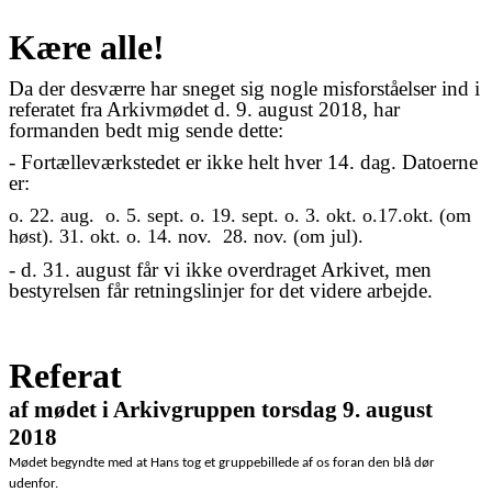
Kære alle!
Da der desværre har sneget sig nogle misforståelser ind i
referatet fra Arkivmødet d. 9. august 2018, har
formanden bedt mig sende dette:
- Fortælleværkstedet er ikke helt hver 14. dag. Datoerne
er:
o. 22. aug. o. 5. sept. o. 19. sept. o. 3. okt. o.17.okt. (om
høst). 31. okt. o. 14. nov. 28. nov. (om jul).
- d. 31. august får vi ikke overdraget Arkivet, men
bestyrelsen får retningslinjer for det videre arbejde.
Referat
af mødet i Arkivgruppen torsdag 9. august
2018
Mødet begyndte med at Hans tog et gruppebillede af os foran den blå dør
udenfor.