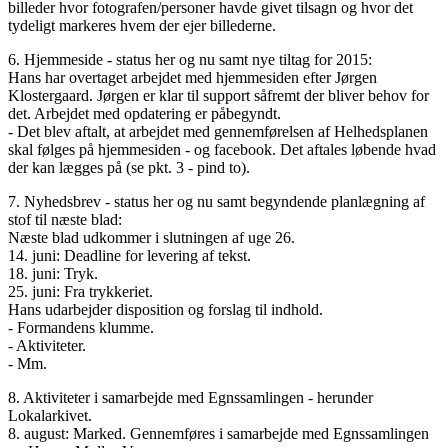
billeder hvor fotografen/personer havde givet tilsagn og hvor det
tydeligt markeres hvem der ejer billederne.
6. Hjemmeside - status her og nu samt nye tiltag for 2015:
Hans har overtaget arbejdet med hjemmesiden efter Jørgen
Klostergaard. Jørgen er klar til support såfremt der bliver behov for
det. Arbejdet med opdatering er påbegyndt.
- Det blev aftalt, at arbejdet med gennemførelsen af Helhedsplanen
skal følges på hjemmesiden - og facebook. Det aftales løbende hvad
der kan lægges på (se pkt. 3 - pind to).
7. Nyhedsbrev - status her og nu samt begyndende planlægning af
stof til næste blad:
Næste blad udkommer i slutningen af uge 26.
14. juni: Deadline for levering af tekst.
18. juni: Tryk.
25. juni: Fra trykkeriet.
Hans udarbejder disposition og forslag til indhold.
- Formandens klumme.
- Aktiviteter.
- Mm.
8. Aktiviteter i samarbejde med Egnssamlingen - herunder
Lokalarkivet.
8. august: Marked. Gennemføres i samarbejde med Egnssamlingen