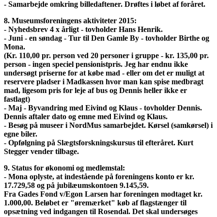
- Samarbejde omkring billedaftener. Drøftes i løbet af foråret.
8. Museumsforeningens aktiviteter 2015:
- Nyhedsbrev 4 x årligt - tovholder Hans Henrik.
- Juni - en søndag - Tur til Den Gamle By - tovholder Birthe og
Mona.
(Kr. 110,00 pr. person ved 20 personer i gruppe - kr. 135,00 pr.
person - ingen speciel pensionistpris. Jeg har endnu ikke
undersøgt priserne for at købe mad - eller om det er muligt at
reservere pladser i Madkassen hvor man kan spise medbragt
mad, ligesom pris for leje af bus og Dennis heller ikke er
fastlagt)
- Maj - Byvandring med Eivind og Klaus - tovholder Dennis.
Dennis aftaler dato og emne med Eivind og Klaus.
- Besøg på museer i NordMus samarbejdet. Kørsel (samkørsel) i
egne biler.
- Opfølgning på Slægtsforskningskursus til efteråret. Kurt
Stegger vender tilbage.
9. Status for økonomi og medlemstal:
- Mona oplyste, at indestående på foreningens konto er kr.
17.729,58 og på jubilæumskontoen 9.145,59.
Fra Gades Fond v/Egon Larsen har foreningen modtaget kr.
1.000,00. Beløbet er "øremærket" køb af flagstænger til
opsætning ved indgangen til Rosendal. Det skal undersøges