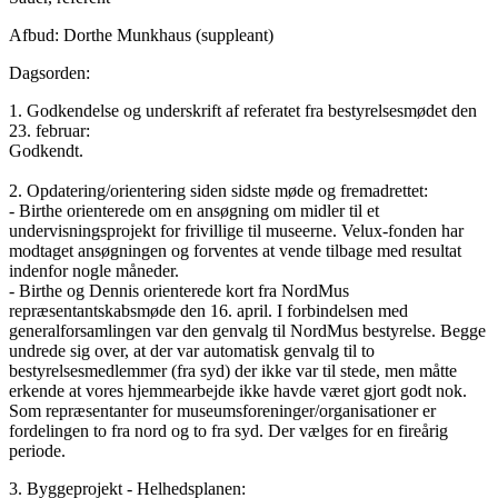
Afbud: Dorthe Munkhaus (suppleant)
Dagsorden:
1. Godkendelse og underskrift af referatet fra bestyrelsesmødet den
23. februar:
Godkendt.
2. Opdatering/orientering siden sidste møde og fremadrettet:
- Birthe orienterede om en ansøgning om midler til et
undervisningsprojekt for frivillige til museerne. Velux-fonden har
modtaget ansøgningen og forventes at vende tilbage med resultat
indenfor nogle måneder.
- Birthe og Dennis orienterede kort fra NordMus
repræsentantskabsmøde den 16. april. I forbindelsen med
generalforsamlingen var den genvalg til NordMus bestyrelse. Begge
undrede sig over, at der var automatisk genvalg til to
bestyrelsesmedlemmer (fra syd) der ikke var til stede, men måtte
erkende at vores hjemmearbejde ikke havde været gjort godt nok.
Som repræsentanter for museumsforeninger/organisationer er
fordelingen to fra nord og to fra syd. Der vælges for en fireårig
periode.
3. Byggeprojekt - Helhedsplanen: