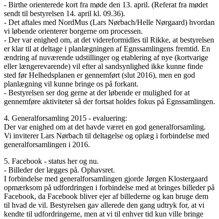
- Birthe orienterede kort fra møde den 13. april. (Referat fra mødet
sendt til bestyrelsen 14. april kl. 09.36).
- Det aftales med NordMus (Lars Nørbach/Helle Nørgaard) hvordan
vi løbende orienterer borgerne om processen.
- Der var enighed om, at det videreformidles til Rikke, at bestyrelsen
er klar til at deltage i planlægningen af Egnssamlingens fremtid. En
ændring af nuværende udstillinger og etablering af nye (kortvarige
eller længerevarende) vil efter al sandsynlighed ikke kunne finde
sted før Helhedsplanen er gennemført (slut 2016), men en god
planlægning vil kunne bringe os på forkant.
- Bestyrelsen ser dog gerne at der løbende er mulighed for at
gennemføre aktiviteter så der fortsat holdes fokus på Egnssamlingen.
4. Generalforsamling 2015 - evaluering:
Der var enighed om at det havde været en god generalforsamling.
Vi inviterer Lars Nørbach til deltagelse og oplæg i forbindelse med
generalforsamlingen i 2016.
5. Facebook - status her og nu.
- Billeder der lægges på. Ophavsret.
I forbindelse med generalforsamlingen gjorde Jørgen Klostergaard
opmærksom på udfordringen i forbindelse med at bringes billeder på
Facebook, da Facebook bliver ejer af billederne og kan bruge dem
til hvad de vil. Bestyrelsen gav allerede den gang udtryk for, at vi
kendte til udfordringerne, men at vi til enhver tid kun ville bringe