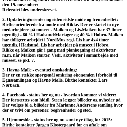
den 19. november:
Referatet blev underskrevet.
2. Opdatering/orientering siden sidste møde og fremadrettet:
Birthe orienterede fra møde med Rikke. Der er startet to nye
medarbejdere på museet - Maiken og Lis.Maiken har 37 timer
ugentligt - 60 % i Hadsund/Mariager og 40 % i Hobro. Maiken
har tidligere arbejdet i NordMus regi. Lis har 4x4 timer
ugentlig i Hadsund. Lis har arbejdet på museet i Hobro.
Rikke og Maiken går i gang med planlægning af aktiviteter
m.m. når Maiken starter. Vedr. aktiviteter i samarbejde med
museet, se pkt. 7.
3. Havnø Mølle - eventuel omskødning:
Der er en række spørgsmål omkring økonomien i forhold til
Egnssamlingen og Havnø Mølle. Birthe kontakter Lars
Nørbach.
4. Facebook - status her og nu - hvordan kommer vi videre:
Der fortsættes som hidtil. Steen lægger billeder og nyheder på.
Der vælges bl.a. billeder fra Marianne Andersens samling hvor
der er tvivl om personer, begivenheder og sted.
5. Hjemmeside - status her og nu samt nye tiltag for 2015:
Birthe kontakter Jørgen Klostergaard for en aftale om