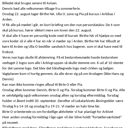
Billedet skal bruges senere til Avisen.
Dennis bød alle velkommen tilbage fra sommerferie.
Onsdag 22. august tager Birthe NA, Ulla O, Lene og Pia på kursus i Arkibas i
Arden.
Vi fik alle på mødet i går, en kort briefing om den nye persondatalov. De 4 som
skal på kursus, hører sikkert mere om loven den 22. august.
Vi skal alle 4 have en personlig kode med til kurset. Birthe NA vil hjælpe os med
vore koder så vi alle 4 har en når vi møder op i Arden. Birthe NA har tilbudt at
køre til Arden og Ulla O bestiller sandwich hos bageren, som vi skal have med til
frokost.
Vores nye logo skulle til afstemning. På et bestyrelsesmøde havde bestyrelsen
vedtaget 2 logos som alle i Arkivgruppen så skulle stemme om. 6 ud af 10 stemte
for det samme logo. Det blev det håndtegnede logo med cirklen og bølgen.
Vagtplanen kom vi hurtig gennem, da alle skrev sig på om tirsdagen (ikke Hans og
Dennis)
Kan man ikke komme ringes afbud til Birte O eller Pia.
Onsdag aften kommer Dennis, Birte O og Pia. Torsdag kommer Birte O og Pia. Alle
er selvfølgelig også velkommen onsdag aften og torsdag eftermiddag. Torsdag
holder vi åbent indtil 30. september. Derefter vil Lokalarkivets åbningstider være
Tirsdag fra 14-16 og onsdag fra 19-21. Vi møder en halv time før.
Birte O orienterede os om forskellige aktiviteter vi har planlagt for Arkivet
Hver anden onsdag formiddag i lige uger vil der blive holdt ”fortællerværksted”
på museet.