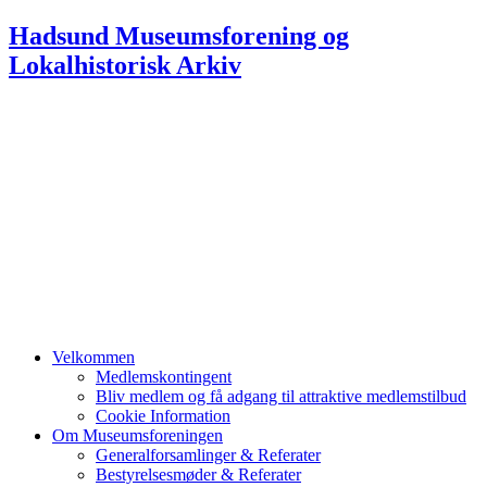
Hadsund Museumsforening og
Lokalhistorisk Arkiv
HADSUND
MUSEUMSFORENING &
LOKALHISTORISK ARKIV
Velkommen
Medlemskontingent
Bliv medlem og få adgang til attraktive medlemstilbud
Cookie Information
Om Museumsforeningen
Generalforsamlinger & Referater
Bestyrelsesmøder & Referater