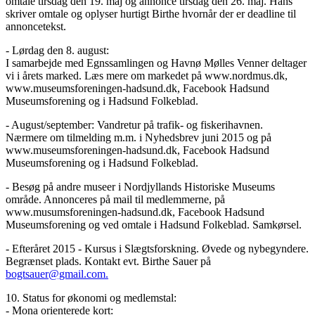
omtale tirsdag den 19. maj og annonce tirsdag den 26. maj. Hans
skriver omtale og oplyser hurtigt Birthe hvornår der er deadline til
annoncetekst.
- Lørdag den 8. august:
I samarbejde med Egnssamlingen og Havnø Mølles Venner deltager
vi i årets marked. Læs mere om markedet på www.nordmus.dk,
www.museumsforeningen-hadsund.dk, Facebook Hadsund
Museumsforening og i Hadsund Folkeblad.
- August/september: Vandretur på trafik- og fiskerihavnen.
Nærmere om tilmelding m.m. i Nyhedsbrev juni 2015 og på
www.museumsforeningen-hadsund.dk, Facebook Hadsund
Museumsforening og i Hadsund Folkeblad.
- Besøg på andre museer i Nordjyllands Historiske Museums
område. Annonceres på mail til medlemmerne, på
www.musumsforeningen-hadsund.dk, Facebook Hadsund
Museumsforening og ved omtale i Hadsund Folkeblad. Samkørsel.
- Efteråret 2015 - Kursus i Slægtsforskning. Øvede og nybegyndere.
Begrænset plads. Kontakt evt. Birthe Sauer på
bogtsauer@gmail.com
.
10. Status for økonomi og medlemstal:
- Mona orienterede kort: