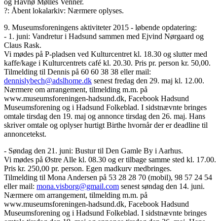
og Havnø Mølles Venner.
?: Åbent lokalarkiv: Nærmere oplyses.
9. Museumsforeningens aktiviteter 2015 - løbende opdatering:
- 1. juni: Vandretur i Hadsund sammen med Ejvind Nørgaard og
Claus Rask.
Vi mødes på P-pladsen ved Kulturcentret kl. 18.30 og slutter med
kaffe/kage i Kulturcentrets café kl. 20.30. Pris pr. person kr. 50,00.
Tilmelding til Dennis på 60 60 38 38 eller mail:
dennislybech@adslhome.dk
senest fredag den 29. maj kl. 12.00.
Nærmere om arrangement, tilmelding m.m. på
www.museumsforeningen-hadsund.dk, Facebook Hadsund
Museumsforening og i Hadsund Folkeblad. I sidstnævnte bringes
omtale tirsdag den 19. maj og annonce tirsdag den 26. maj. Hans
skriver omtale og oplyser hurtigt Birthe hvornår der er deadline til
annoncetekst.
- Søndag den 21. juni: Bustur til Den Gamle By i Aarhus.
Vi mødes på Østre Alle kl. 08.30 og er tilbage samme sted kl. 17.00.
Pris kr. 250,00 pr. person. Egen madkurv medbringes.
Tilmelding til Mona Andersen på 53 28 28 70 (mobil), 98 57 24 54
eller mail:
mona.visborg@gmail.com
senest søndag den 14. juni.
Nærmere om arrangement, tilmelding m.m. på
www.museumsforeningen-hadsund.dk, Facebook Hadsund
Museumsforening og i Hadsund Folkeblad. I sidstnævnte bringes