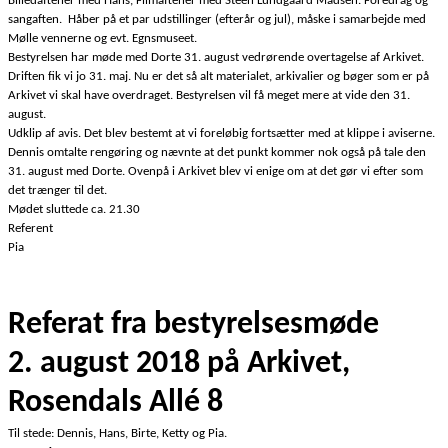
Billedaftener med Hans, Filmaftener med Steen Lundgaard Madsen. Foredrag og
sangaften. Håber på et par udstillinger (efterår og jul), måske i samarbejde med
Mølle vennerne og evt. Egnsmuseet.
Bestyrelsen har møde med Dorte 31. august vedrørende overtagelse af Arkivet.
Driften fik vi jo 31. maj. Nu er det så alt materialet, arkivalier og bøger som er på
Arkivet vi skal have overdraget. Bestyrelsen vil få meget mere at vide den 31.
august.
Udklip af avis. Det blev bestemt at vi foreløbig fortsætter med at klippe i aviserne.
Dennis omtalte rengøring og nævnte at det punkt kommer nok også på tale den
31. august med Dorte. Ovenpå i Arkivet blev vi enige om at det gør vi efter som
det trænger til det.
Mødet sluttede ca. 21.30
Referent
Pia
Referat fra bestyrelsesmøde
2. august 2018 på Arkivet,
Rosendals Allé 8
Til stede: Dennis, Hans, Birte, Ketty og Pia.