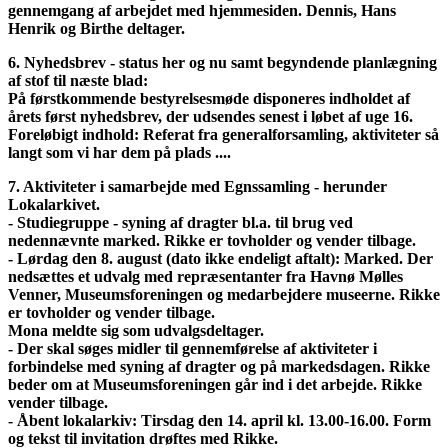
gennemgang af arbejdet med hjemmesiden. Dennis, Hans
Henrik og Birthe deltager.
6. Nyhedsbrev - status her og nu samt begyndende planlægning
af stof til næste blad:
På førstkommende bestyrelsesmøde disponeres indholdet af
årets først nyhedsbrev, der udsendes senest i løbet af uge 16.
Foreløbigt indhold: Referat fra generalforsamling, aktiviteter så
langt som vi har dem på plads ....
7. Aktiviteter i samarbejde med Egnssamling - herunder
Lokalarkivet.
- Studiegruppe - syning af dragter bl.a. til brug ved
nedennævnte marked. Rikke er tovholder og vender tilbage.
- Lørdag den 8. august (dato ikke endeligt aftalt): Marked. Der
nedsættes et udvalg med repræsentanter fra Havnø Mølles
Venner, Museumsforeningen og medarbejdere museerne. Rikke
er tovholder og vender tilbage.
Mona meldte sig som udvalgsdeltager.
- Der skal søges midler til gennemførelse af aktiviteter i
forbindelse med syning af dragter og på markedsdagen. Rikke
beder om at Museumsforeningen går ind i det arbejde. Rikke
vender tilbage.
- Åbent lokalarkiv: Tirsdag den 14. april kl. 13.00-16.00. Form
og tekst til invitation drøftes med Rikke.