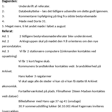
Dagsorden:
1:
Underskrift af referater.
2:
Databeskyttelse – læs det tidligere udsendte om dette godt igennem.
3:
Kommentarer/opfølgning på ting fra sidste bestyrelsemøde
4:
Møde med Dorte 31.
5: Meget mere, ti let andet møde i løbet a august
Referat:
Ad. 1
2 tidligere bestyrelsesmødereferater blev underskrevet.
Ad. 2
Arkivgruppen skal på mødet den 9.8 orienteres om den nye
persondatalov.
Ad. 3
Vi får 2 stationære computere (Linkmanden kontaktes ved
opsætning)
Vi får 1 kort/tegne skab.
Kommunens brandtekniker kontaktes vedr. brandsikkerhed på
Arkivet.
Hans køber 3 røgalarmer
Vi skal søge alle de steder vi kan så vi kan få støtte til Arkivet
økonomisk.
Fortællerværksted på plads. Filmaftener (Steen Madsen kontaktes
vedr.datoer)
Billedaftener med Hans uge 37 og 41 (onsdage)
30.9 sommerudstilling lukker (kl.10.00) Aksel Fagernæs inviteres
(overrækkes